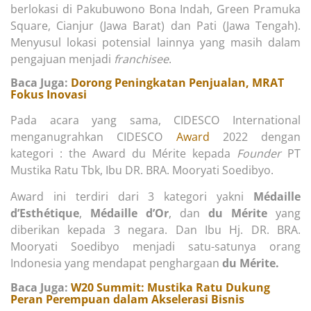
berlokasi di Pakubuwono Bona Indah, Green Pramuka
Square, Cianjur (Jawa Barat) dan Pati (Jawa Tengah).
Menyusul lokasi potensial lainnya yang masih dalam
pengajuan menjadi
franchisee
.
Baca Juga:
Dorong Peningkatan Penjualan, MRAT
Fokus Inovasi
Pada acara yang sama, CIDESCO International
menganugrahkan CIDESCO
Award
2022 dengan
kategori : the Award du Mérite kepada
Founder
PT
Mustika Ratu Tbk, Ibu DR. BRA. Mooryati Soedibyo.
Award ini terdiri dari 3 kategori yakni
Médaille
d’Esthétique
,
Médaille d’Or
, dan
du Mérite
yang
diberikan kepada 3 negara. Dan Ibu Hj. DR. BRA.
Mooryati Soedibyo menjadi satu-satunya orang
Indonesia yang mendapat penghargaan
du Mérite.
Baca Juga:
W20 Summit: Mustika Ratu Dukung
Peran Perempuan dalam Akselerasi Bisnis