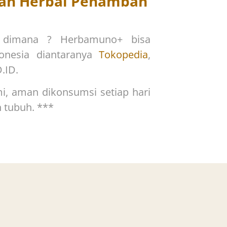
an Herbal Penambah
i dimana ? Herbamuno+ bisa
onesia diantaranya
Tokopedia
,
D.ID.
mi,
aman dikonsumsi setiap hari
 tubuh. ***