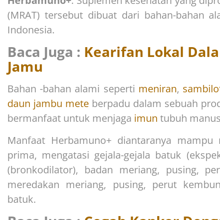
Herbamuno+
. Suplemen kesehatan yang dipr
(MRAT) tersebut dibuat dari bahan-bahan a
Indonesia.
Baca Juga :
Kearifan Lokal Da
Jamu
Bahan -bahan alami seperti
meniran
,
sambilo
daun jambu mete
berpadu dalam sebuah pro
bermanfaat untuk menjaga
imun
tubuh manus
Manfaat Herbamuno+ diantaranya mampu m
prima, mengatasi gejala-gejala batuk (eksp
(bronkodilator), badan meriang, pusing, pe
m
eredakan meriang, pusing, perut kembu
batuk.