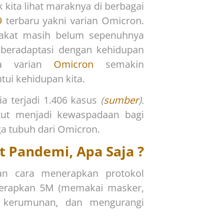
k kita lihat maraknya di berbagai
9
terbaru yakni varian Omicron.
arakat masih belum sepenuhnya
 beradaptasi dengan kehidupan
nya varian
Omicron
semakin
ui kehidupan kita.
ia terjadi 1.406 kasus
(
sumber
).
atut menjadi kewaspadaan bagi
a tubuh dari Omicron.
t Pandemi, Apa Saja ?
an cara menerapkan protokol
enerapkan 5M (memakai masker,
i kerumunan, dan mengurangi