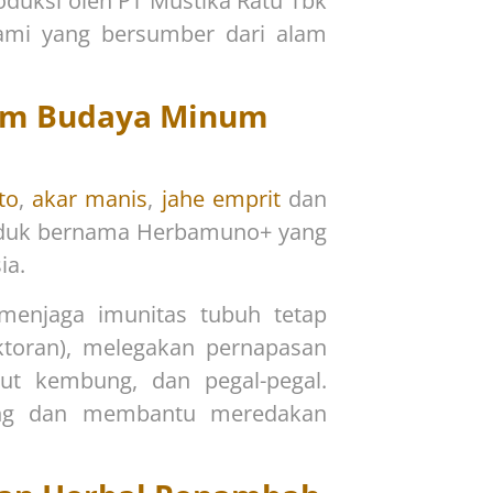
oduksi oleh PT Mustika Ratu Tbk
lami yang bersumber dari alam
lam Budaya Minum
to
,
akar manis
,
jahe emprit
dan
duk bernama Herbamuno+ yang
ia.
enjaga imunitas tubuh tetap
ektoran), melegakan pernapasan
rut kembung, dan pegal-pegal.
ng dan membantu meredakan