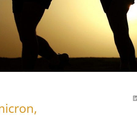
icron,