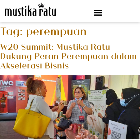
Tag:
perempuan
W20 Summit: Mustika Ratu
Dukung Peran Perempuan dalam
Akselerasi Bisnis