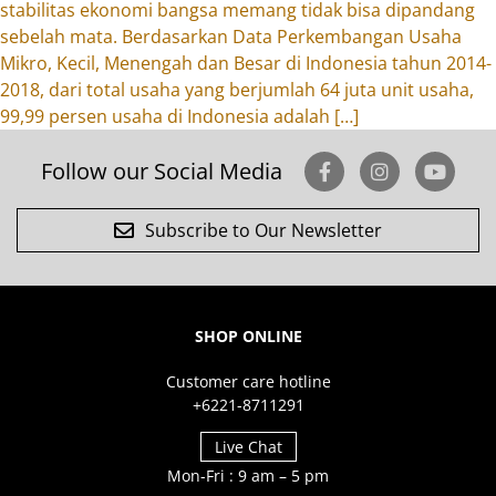
stabilitas ekonomi bangsa memang tidak bisa dipandang
sebelah mata. Berdasarkan Data Perkembangan Usaha
Mikro, Kecil, Menengah dan Besar di Indonesia tahun 2014-
2018, dari total usaha yang berjumlah 64 juta unit usaha,
99,99 persen usaha di Indonesia adalah […]
Follow our Social Media
Subscribe to Our Newsletter
SHOP ONLINE
Customer care hotline
+6221-8711291
Live Chat
Mon-Fri : 9 am – 5 pm