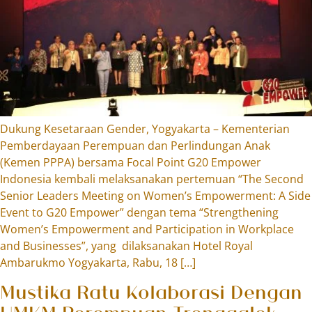
Dukung Kesetaraan Gender, Yogyakarta – Kementerian
Pemberdayaan Perempuan dan Perlindungan Anak
(Kemen PPPA) bersama Focal Point G20 Empower
Indonesia kembali melaksanakan pertemuan “The Second
Senior Leaders Meeting on Women’s Empowerment: A Side
Event to G20 Empower” dengan tema “Strengthening
Women’s Empowerment and Participation in Workplace
and Businesses”, yang dilaksanakan Hotel Royal
Ambarukmo Yogyakarta, Rabu, 18 […]
Mustika Ratu Kolaborasi Dengan
UMKM Perempuan Trenggalek