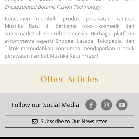
Encapsulated Botanic Fusion Technology.
Konsumen membeli produk perawatan rambut
Mustika Ratu di berbagai toko kosmetik dan
supermarket di seluruh Indonesia. Berbagai platform
e-commerce
seperti Shopee, Lazada, Tokopedia, dan
Tiktok memudahkan konsumen mendapatkan produk
perawatan rambut Mustika Ratu.**(
ser)
Other Articles
Follow our Social Media
Subscribe to Our Newsletter