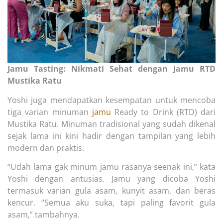
Jamu Tasting: Nikmati Sehat dengan Jamu RTD
Mustika Ratu
Yoshi juga mendapatkan kesempatan untuk mencoba
tiga varian minuman
jamu
Ready to Drink (RTD) dari
Mustika Ratu. Minuman tradisional yang sudah dikenal
sejak lama ini kini hadir dengan tampilan yang lebih
modern dan praktis.
“Udah lama gak minum jamu rasanya seenak ini,” kata
Yoshi dengan antusias. Jamu yang dicoba Yoshi
termasuk varian gula asam, kunyit asam, dan beras
kencur. “Semua aku suka, tapi paling favorit gula
asam,” tambahnya.