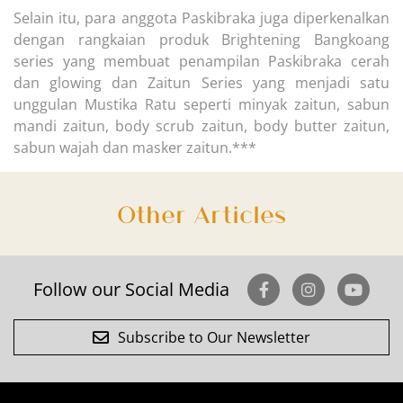
Selain itu, para anggota Paskibraka juga diperkenalkan
dengan rangkaian produk Brightening Bangkoang
series yang membuat penampilan Paskibraka cerah
dan glowing dan Zaitun Series yang menjadi satu
unggulan Mustika Ratu seperti minyak zaitun, sabun
mandi zaitun, body scrub zaitun, body butter zaitun,
sabun wajah dan masker zaitun.***
Other Articles
Follow our Social Media
Subscribe to Our Newsletter