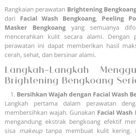
Rangkaian perawatan
Brightening Bengkoang
dari
Facial Wash Bengkoang
,
Peeling P
Masker Bengkoang
yang semuanya difo
mencerahkan kulit secara alami. Dengan p
perawatan ini dapat memberikan hasil mak
cerah, sehat, dan bersinar alami.
Langkah-Langkah Mengg
Brightening Bengkoang Seri
Bersihkan Wajah dengan Facial Wash 
Langkah pertama dalam perawatan deng
membersihkan wajah. Gunakan
Facial Wash
mengandung ekstrak bengkoang efektif men
sisa
makeup
tanpa membuat kulit kering. 