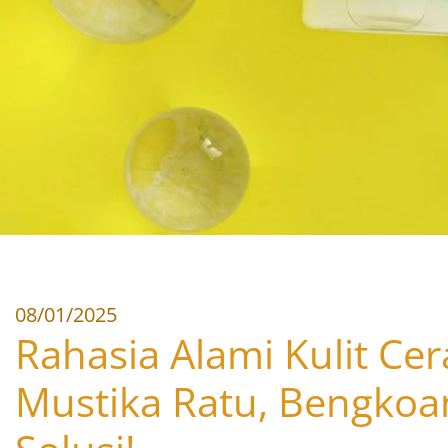
08/01/2025
Rahasia Alami Kulit Ce
Mustika Ratu, Bengkoan