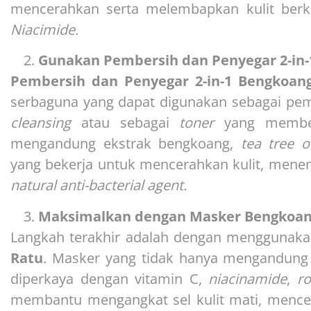
mencerahkan serta melembapkan kulit ber
Niacimide.
Gunakan Pembersih dan Penyegar 2-in
Pembersih dan Penyegar 2-in-1 Bengkoan
serbaguna yang dapat digunakan sebagai p
cleansing
atau sebagai
toner
yang memberi
mengandung ekstrak bengkoang,
tea tree o
yang bekerja untuk mencerahkan kulit, menen
natural anti-bacterial agent.
Maksimalkan dengan Masker Bengkoan
Langkah terakhir adalah dengan menggunak
Ratu
. Masker yang tidak hanya mengandung 
diperkaya dengan vitamin C,
niacinamide
,
ro
membantu mengangkat sel kulit mati, menc