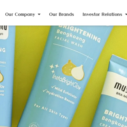
Our Company
Our Brands
Investor Relations