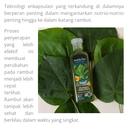
Teknologi enkapsulasi yang terkandung di dalamnya
berperan penting dalam mengantarkan nutrisi-nutrisi
penting hingga ke dalam batang rambut.
Proses
penyerapan
yang lebih
efektif ini
membuat
perubahan
pada rambut
menjadi lebih
cepat
terlihat.
Rambut akan
tampak lebih
sehat dan
berkilau dalam waktu yang singkat.