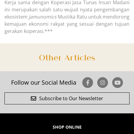
Kerja sama dengan Koperasi Jasa Tunas Insan Madani
ini merupakan salah satu wujud nyata pengembangan
ekosistem
jamunomics
Mustika Ratu untuk mendorong
kemajuan ekonomi rakyat yang sesuai dengan tujuan
gerakan koperasi.***
Other Articles
Follow our Social Media
Subscribe to Our Newsletter
SHOP ONLINE