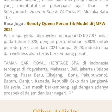
yang membutuhkan pekerjaan.” ujar Dian V
Soeryomurti,
Head of Spa & Wellness
PT Mustika Ratu
Tbk.
Baca Juga :
Beauty Queen Percantik Model di JMFW
2021
Pasar spa global diproyeksi mencapai US$ 37,87 miliar
pada tahun 2028, dengan pertumbuhan 5,80% untuk
periode perkiraan dari 2021 sampai 2028, industri spa
dan wellness akan terus berkembang pesat.
TAMAN SARI ROYAL HERITAGE SPA di Indonesia
terdapat di Yogyakarta, Makassar, Bali, Jakarta (Kelapa
Gading, Pasar Baru, Cikajang, Bona, Pakubuwono),
Batam, Cianjur, Kanada, Republik Ceko dan Langkawi-
Malaysia. Dan masih berkembang lagi dengan adanya
prospek di dalam dan luar negeri.
⁽ᶠᶻ⁾
Other Articles