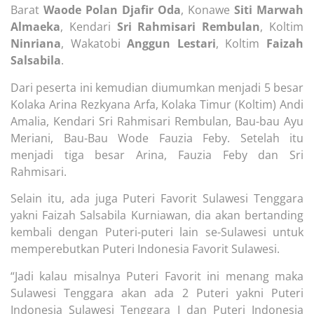
Barat
Waode Polan Djafir Oda
, Konawe
Siti Marwah
Almaeka
, Kendari
Sri Rahmisari Rembulan
, Koltim
Ninriana
, Wakatobi
Anggun Lestari
, Koltim
Faizah
Salsabila
.
Dari peserta ini kemudian diumumkan menjadi 5 besar
Kolaka Arina Rezkyana Arfa, Kolaka Timur (Koltim) Andi
Amalia, Kendari Sri Rahmisari Rembulan, Bau-bau Ayu
Meriani, Bau-Bau Wode Fauzia Feby. Setelah itu
menjadi tiga besar Arina, Fauzia Feby dan Sri
Rahmisari.
Selain itu, ada juga Puteri Favorit Sulawesi Tenggara
yakni Faizah Salsabila Kurniawan, dia akan bertanding
kembali dengan Puteri-puteri lain se-Sulawesi untuk
memperebutkan Puteri Indonesia Favorit Sulawesi.
“Jadi kalau misalnya Puteri Favorit ini menang maka
Sulawesi Tenggara akan ada 2 Puteri yakni Puteri
Indonesia Sulawesi Tenggara I dan Puteri Indonesia