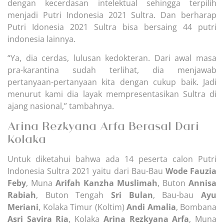
dengan kecerdasan intelektual sehingga terpilih
menjadi Putri Indonesia 2021 Sultra. Dan berharap
Putri Idonesia 2021 Sultra bisa bersaing 44 putri
indonesia lainnya.
“Ya, dia cerdas, lulusan kedokteran. Dari awal masa
pra-karantina sudah terlihat, dia menjawab
pertanyaan-pertanyaan kita dengan cukup baik. Jadi
menurut kami dia layak mempresentasikan Sultra di
ajang nasional,” tambahnya.
Arina Rezkyana Arfa Berasal Dari
Kolaka
Untuk diketahui bahwa ada 14 peserta calon Putri
Indonesia Sultra 2021 yaitu dari Bau-Bau
Wode Fauzia
Feby
, Muna
Arifah Kanzha Muslimah
, Buton
Annisa
Rabiah
, Buton Tengah
Sri Bulan
, Bau-bau
Ayu
Meriani
, Kolaka Timur (Koltim)
Andi Amalia
, Bombana
Asri Savira Ria
, Kolaka
Arina Rezkyana Arfa
, Muna