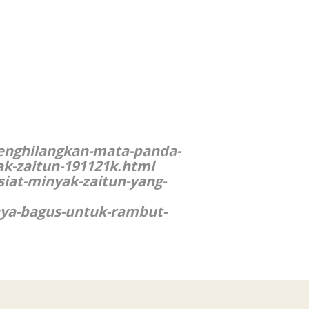
menghilangkan-mata-panda-
k-zaitun-191121k.html
iat-minyak-zaitun-yang-
nya-bagus-untuk-rambut-