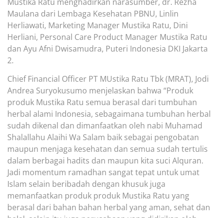
Mustika Ratu
menghadirkan
narasumber
,
dr. Rezha
Maulana dari Lembaga Kesehatan PBNU, Linlin
Herliawati, Marketing Manager Mustika Ratu, Dini
Herliani, Personal Care Product Manager Mustika Ratu
dan Ayu Afni Dwisamudra, Puteri Indonesia DKI Jakarta
2.
Chief Financial Officer PT MUstika Ratu Tbk (MRAT), Jodi
Andrea Suryokusumo menjelaskan bahwa “Produk
produk Mustika Ratu semua berasal dari tumbuhan
herbal alami Indonesia, sebagaimana tumbuhan herbal
sudah dikenal dan dimanfaatkan oleh nabi Muhamad
Shalallahu Alaihi Wa Salam baik sebagai pengobatan
maupun menjaga kesehatan dan semua sudah tertulis
dalam berbagai hadits dan maupun kita suci Alquran.
Jadi momentum ramadhan sangat tepat untuk umat
Islam selain beribadah dengan khusuk juga
memanfaatkan produk produk Mustika Ratu yang
ber
asal
dari
bahan bahan
herbal yang aman, sehat dan