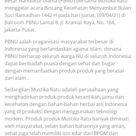
B
esar
N
ahdlatul
U
lama (PBNU)
bersama Mustika Rat
u
meng
gelar acara Bincang Kesehatan
Menyambut
Bulan
Suci R
amadhan 14
4
2 H
pada hari Jumat, (09/04/21) di
Balroom PBNU Lantai 8, Jl. Kramat Raya, No. 164,
Jakarta Pusat
.
PBNU aalah oraganisasi masyarakat terbesar di
Indonesia yang berlandaskan agama islam
, dimana
PBNU berharap seluruh warga NU di seluruh Indonesia
dapat beribadah puasa dengan sehat dan bugar
dengan memanfaatkan produk produk yang berasal
dari alam .
Sedangkan
Mustika Ratu adalah perusahaan yang
menghadirkan
produk-produk kecantikan, jamu dan
kesehatan
dengan bahan-bahan herbal
asli Indonesia
yang di produksi
dengan
menggunakan
teknologi
modern
. Produk produk Mustika Ratu banyak diminati
oleh masyarakat, selain bahan bahannya yang aman,
sehat juga telah memiliki izin edar dari BPOM dan