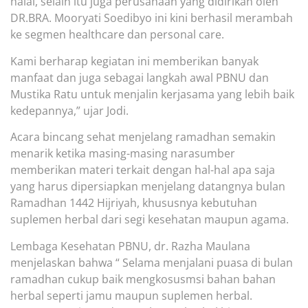
halal,
selain itu juga p
erusahaan yang didirikan oleh
DR.BRA. Mooryati Soedibyo ini kini berhasil merambah
ke segm
en healthcare dan personal care.
Kami berharap kegiatan ini memberikan banyak
manfaat dan juga sebagai langkah awal PBNU dan
Mustika Ratu untuk menjalin kerjasama yang lebih baik
kedepannya,” ujar Jodi.
Acara bincang sehat menjelang ramadhan
semakin
menarik ketika masing-masing narasumber
memberikan materi terkait dengan hal-hal apa saja
yang harus dipersiapkan menjelang datangnya bulan
Ramadhan 1442 Hijriyah,
khususnya kebutuhan
suplemen herbal dari segi kesehatan maupun agama.
Lembaga Kesehatan PBNU
,
dr. Razha Maulana
menjelaskan bahwa “ Selama menjalani puasa di bulan
ramadhan cukup baik mengkosusmsi
bahan bahan
herbal seperti jamu maupun suplemen herbal.