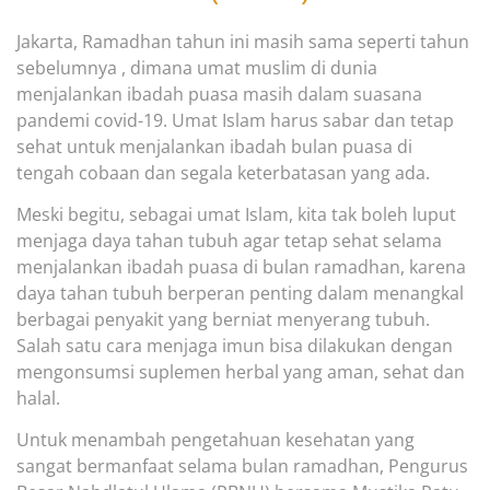
Jakarta,
Ramadhan tahun ini
masih sama seperti tahun
sebelumnya , dimana
umat muslim di dunia
menjalankan ibadah puasa masih dalam suasana
pandemi
covid-19.
Umat Islam
harus sabar dan tetap
sehat untuk
menjalankan ibadah bulan puasa di
tengah cobaan dan segala keterbatasan yang ada.
Meski begitu
, sebagai umat Islam,
kita tak boleh luput
menjaga daya tahan tubuh agar tetap sehat selama
menjalankan ibadah
puasa
di bulan ramadhan, karena
daya tahan tubuh berper
an penting dalam menangkal
berbagai penyakit
y
ang berniat menyerang tubuh
.
Salah satu cara menjaga imun bisa dilakukan dengan
mengonsumsi
suplemen
herbal yang
aman, sehat dan
halal.
Untuk menambah pengetahuan kesehatan yang
sangat bermanfaat selama bulan r
amadhan, P
engurus