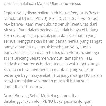
sertikasi halal dari M
ajelis
U
lama
I
ndonesia
.
Seperti yang disampaikan oleh Ketua Pengurus Besar
Nahdlatul Ulama (PBNU), Prof. Dr. KH. Said Aqil Siradj,
M.A bahwa
“Kami
mendukung penuh kreativitas dari
Mustika Ratu dalam berinovasi, tidak hanya di bidang
kosmetik tapi jagu produk jamu dan kesehatan yang
semua menggunakan bahan bahan herbal yang sangat
banyak manfaatnya untuk kesehatan yang sudah
banyak di jelaskan dalam hadits dan Alquran,
s
emoga
acara Bincang Sehat menyambut Ramadhan 1442
Hijriyah
dapat terus berlanjut di lain waktu berikutnya,
karena
ini bisa memberikan manfaat yang sebesar-
besarnya bagi masyarakat
, khususnya warga NU
dalam
rangka me
njalankan ibadah puasa di
bulan suci
Ramadhan
,”
harapnya.
Acara
Bincang Sehat Menj
e
lang Ram
adh
an
diselenggarakan oleh PBNU bekerjasama dengan