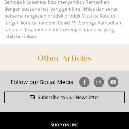
Semoga kita semua bisa menyambut Ramadhan
dengan sua
sana hati yang gembira, ikhlas dan
sehat
bersama rangkaian produk produk Mustika Ratu
di
tengah kondisi pandemi Covid-19. Semoga Ramadhan
tahun ini bisa mendidik kita menjadi manusia yang
lebih bertakwa.
Other Articles
Follow our Social Media
Subscribe to Our Newsletter
SHOP ONLINE