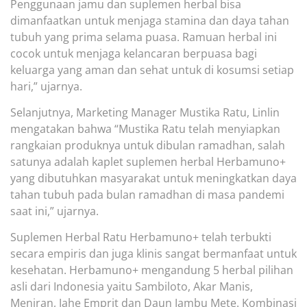
Penggunaan jamu dan suplemen herbal bisa
dimanfaatkan untuk menjaga stamina dan daya tahan
tubuh yang prima selama puasa. Ramuan herbal ini
cocok untuk menjaga kelancaran berpuasa bagi
keluarga
yang
aman dan sehat untuk di kosumsi setiap
hari,” ujarnya.
Selanjutnya, Marketing Manager Mustika Ratu, Linlin
mengatakan bahwa
“
Mustika Ratu telah menyiapkan
rangkaian produknya untuk dibulan ramadhan, salah
satunya adalah kaplet suplemen herbal Herbamuno+
yang dibutuhkan masyarakat untuk meningk
at
kan daya
tahan
tubuh pada bulan ramadhan di masa pandemi
saat ini,” ujarnya.
Suplemen Herbal
Ratu
Herbamuno+
telah terbukti
secara empiris dan juga klinis sangat bermanfaat untuk
kesehatan. Herbamuno+ mengandung 5 herbal pilihan
asli dari Indonesia yaitu Sambiloto, Akar Manis,
Meniran, Jahe Emprit dan Daun Jambu Mete. Kombinasi