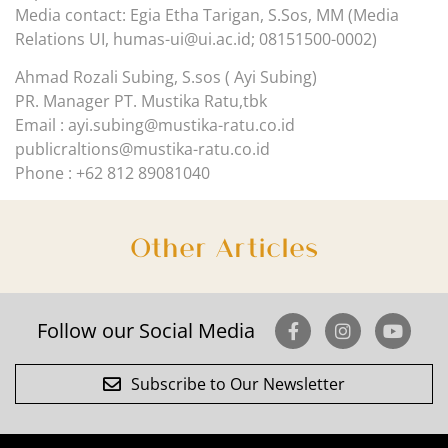
Media contact: Egia Etha Tarigan, S.Sos, MM (Media
Relations UI,
humas-ui@ui.ac.id
; 08151500-0002)
Ahmad Rozali Subing, S.sos ( Ayi Subing)
PR. Manager PT. Mustika Ratu,tbk
Email :
ayi.subing@mustika-ratu.co.id
publicraltions@mustika-ratu.co.id
Phone : +62 812 89081040
Other Articles
Follow our Social Media
Subscribe to Our Newsletter