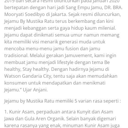
2019 dan secara resmi diluncurkan pada Januari 2020
bertepatan de
ngan hari jadi Sang Empu Jamu, DR. BRA.
Mooryati Soedibyo di Jakarta. Sejak resmi diluncurkan,
Jejamu By Mustika Ratu terus berkembang dan kini
menjadi kebanggan serta gaya hidup kaum milenial.
Jejamu dapat dinikmati semua umur namun memang
kita memiliki v
isi menarik generasi muda untuk
mencoba menu-menu jamu fusion dan jamu
tradisional. Melalui gerakan
J
amuvement, kami ingin
membuat jamu menjadi lifestyle dengan
tema Be
healthy, Stay
healthy. Dengan hadirnya Jejamu di
Watson Gandaria City, tentu saja akan
memudahkan
konsumen untuk mendapatkan dan menikmati
Jejamu.” Ujar Anjani.
Jejamu by Mustika Ratu memiliki 5 varian rasa seperti :
1. Kunir Asam, perpaduan antara Kunyit dan Asam
Jawa dan Gula Aren Organik. Selain banyak digemari
karena rasanya yang enak,
minuman Kunir Asam juga