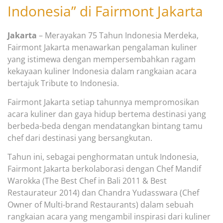
Indonesia” di Fairmont Jakarta
Jakarta
–
Merayakan 75 Tahun Indonesia M
erdeka,
Fairmo
nt Jakarta menawarkan pengalaman
kuliner
yang istimewa dengan mempersembahkan ragam
kekayaan kulin
er Indonesia dalam rangkaian acara
bertajuk Tribute to Indonesia.
Fairmont Jakarta
setiap tahunnya
mempromosikan
acara kuliner dan gaya hidup bertema destinasi yang
berbeda-beda dengan mendatangkan bintang tamu
chef dari destinasi yang bersangkutan.
Tahun
ini, sebagai penghormatan untuk Indonesia,
Fairmo
nt Jakarta berkolaborasi dengan
Chef
Mandif
Warokka
(
The Best Chef in Bali 2011 & Best
Restaurateur 2014
)
dan Chandra Yudasswara
(
Chef
Owner of Multi-brand Restaurants
)
dalam sebuah
rangkaian acar
a yang meng
ambil inspirasi
dari
kuliner