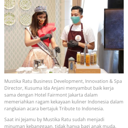
Mustika Ratu Bu
siness Developme
nt,
Innovation & Spa
Director, Kusuma Ida Anjani menyambut baik kerj
a
sama
dengan
Hotel
Fairmont
Jakarta
dalam
memeriahkan
ragam kekayaan kuliner Indonesia dalam
rangkaian acar
a bertajuk
Tribute to Indonesia
.
Saat ini Jejamu by Mustika Ratu s
udah menjadi
m
inuman kebanggaan, tidak hanya
bagi
anak muda,