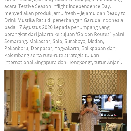
acara ‘Festive Season Inflight Independence Day,
menyediakan produk jamu fresh – Jejamu dan Ready to
Drink Mustika Ratu di penerbangan Garuda Indonesia
pada 17 Agustus 2020
kepada penumpa
ng yang
berangkat dari J
akarta ke tujuan
‘
Golden Routes
’
, yakni
Semarang, Makassar, Solo, Surabaya, Medan,
Pekanbaru, Denpasar, Yogyakarta, Balikpapan dan
Palembang serta rute-rute strategis tujuan
international Singapura dan Hongkong
”
, tutur Anjani.