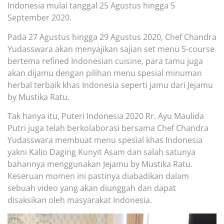
Indonesia
mulai
tanggal
25 Agustus hingga 5
September 2020.
Pada 27
Agustus hingga
29 Agustu
s 2020, Chef Chandra
Yudasswara
akan menyajikan
sajian set menu 5-course
bertema refined Indonesian cuisine, para tamu juga
akan dijam
u dengan pilihan
menu spesial
minuman
herbal
terbaik
khas Indonesia seperti jamu dar
i Jejamu
by Mustika Ratu.
Tak hanya itu, Puteri Indonesia 2020 Rr. Ayu Maulida
Putri juga telah berkolaborasi bersama Chef Chandra
Yudasswara membuat menu spesial khas Indo
nesia
yakni Kalio Daging Kunyit Asam dan salah satunya
bahannya menggunakan Jejamu by Mustika Ratu.
Keseruan momen ini pastinya diabadikan dalam
sebuah video yang akan diunggah dan dapat
disaksikan oleh masyarakat Indonesia.