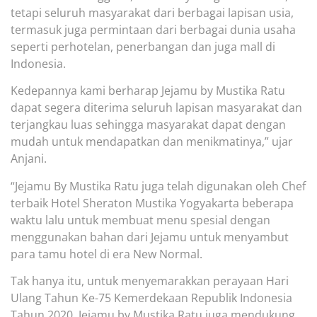
tetapi seluruh masyarakat dari berbagai lapisan usia,
termasuk juga permintaan dari berbagai
dunia
usaha
seperti
perhotelan
, penerbangan dan juga mall
di
Indonesia.
Kedepannya kami berharap
Jejamu by Mustika
Ratu
dapat segera diterima seluruh lapisan masyarakat dan
terjangkau luas sehingga masyarakat dapat dengan
mudah
un
tuk mendapat
kan
dan menikmatinya,”
ujar
Anjani.
“Jejamu By Mustika Ratu juga telah digunakan oleh Chef
terbaik Hotel Sheraton Mustika Yogyak
arta beberapa
waktu lalu untuk membuat menu spesial dengan
menggunakan bahan dari
Jejamu
untuk menyambut
para tamu hotel di era New Normal.
Tak hanya itu, untuk menyemarakkan perayaan Hari
Ulang Tahun Ke-75 Kemerdekaan Republik Indonesia
Tahun 2020, Jeja
mu by Mustika Ratu juga mendukung