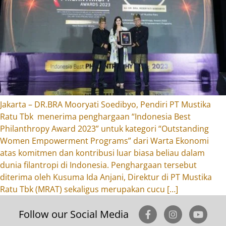
Jakarta – DR.BRA Mooryati Soedibyo, Pendiri PT Mustika
Ratu Tbk menerima penghargaan “Indonesia Best
Philanthropy Award 2023” untuk kategori “Outstanding
Women Empowerment Programs” dari Warta Ekonomi
atas komitmen dan kontribusi luar biasa beliau dalam
dunia filantropi di Indonesia. Penghargaan tersebut
diterima oleh Kusuma Ida Anjani, Direktur di PT Mustika
Ratu Tbk (MRAT) sekaligus merupakan cucu […]
Follow our Social Media