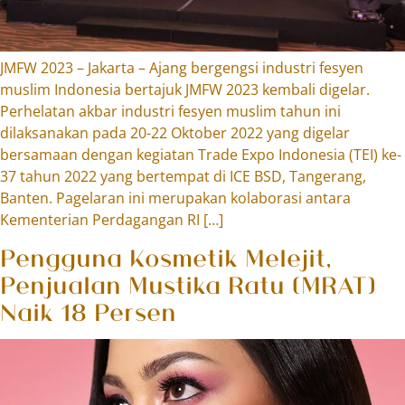
JMFW 2023 – Jakarta – Ajang bergengsi industri fesyen
muslim Indonesia bertajuk JMFW 2023 kembali digelar.
Perhelatan akbar industri fesyen muslim tahun ini
dilaksanakan pada 20-22 Oktober 2022 yang digelar
bersamaan dengan kegiatan Trade Expo Indonesia (TEI) ke-
37 tahun 2022 yang bertempat di ICE BSD, Tangerang,
Banten. Pagelaran ini merupakan kolaborasi antara
Kementerian Perdagangan RI […]
Pengguna Kosmetik Melejit,
Penjualan Mustika Ratu (MRAT)
Naik 18 Persen