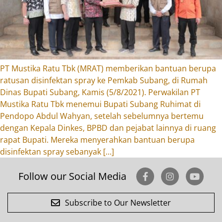
PT Mustika Ratu Tbk (MRAT) memberikan bantuan berupa
ratusan disinfektan spray ke Pemkab Subang, di Rumah
Dinas Bupati Subang, Kamis (5/8/2021). Perwakilan PT
Mustika Ratu Tbk menemui Bupati Subang Ruhimat di
Pendopo Abdul Wahyan, setelah sebelumnya bertemu
dengan Kepala Dinkes, BPBD dan pejabat lainnya di ruang
rapat Bupati. Mereka menyerahkan bantuan berupa
disinfektan spray sebanyak […]
Follow our Social Media
Subscribe to Our Newsletter