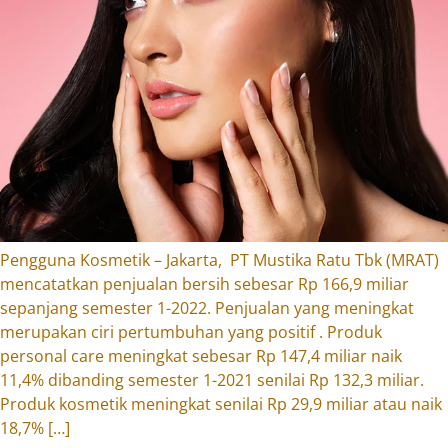
Pengguna Kosmetik – Jakarta, PT Mustika Ratu Tbk (MRAT)
mencatatkan penjualan bersih sebesar Rp 166,9 miliar
sepanjang semester 1-2022. Penjualan yang meningkat
merupakan ciri pertumbuhan yang positif . Produk
personal care meningkat sebesar Rp 147,4 miliar naik
11,4% dibanding semester 1-2021 senilai Rp 132,3 miliar.
Produk kosmetik meningkat senilai Rp 29,9 miliar atau naik
18,7% […]