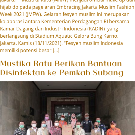
hijab do pada pagelaran Embracing Jakarta Muslim Fashion
Week 2021 (JMFW). Gelaran fesyen muslim ini merupakan
kolaborasi antara Kementerian Perdagangan RI bersama
Kamar Dagang dan Industri Indonesia (KADIN) yang
berlangsung di Stadium Aquatic Gelora Bung Karno,
Jakarta, Kamis (18/11/2021). “Fesyen muslim Indonesia
memiliki potensi besar […]
Mustika Ratu Berikan Bantuan
Disinfektan ke Pemkab Subang