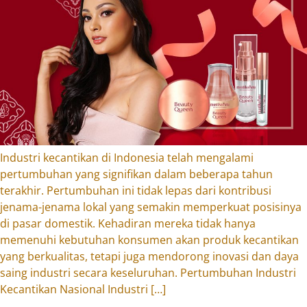
Industri kecantikan di Indonesia telah mengalami
pertumbuhan yang signifikan dalam beberapa tahun
terakhir. Pertumbuhan ini tidak lepas dari kontribusi
jenama-jenama lokal yang semakin memperkuat posisinya
di pasar domestik. Kehadiran mereka tidak hanya
memenuhi kebutuhan konsumen akan produk kecantikan
yang berkualitas, tetapi juga mendorong inovasi dan daya
saing industri secara keseluruhan. Pertumbuhan Industri
Kecantikan Nasional Industri […]