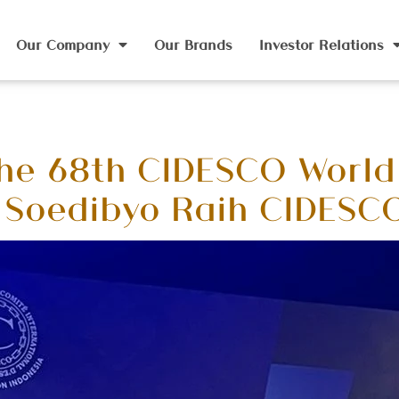
Our Company
Our Brands
Investor Relations
he 68th CIDESCO World
 Soedibyo Raih CIDESC