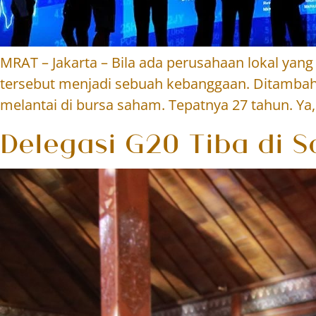
MRAT – Jakarta – Bila ada perusahaan lokal ya
tersebut menjadi sebuah kebanggaan. Ditambah 
melantai di bursa saham. Tepatnya 27 tahun. Ya
Delegasi G20 Tiba di S