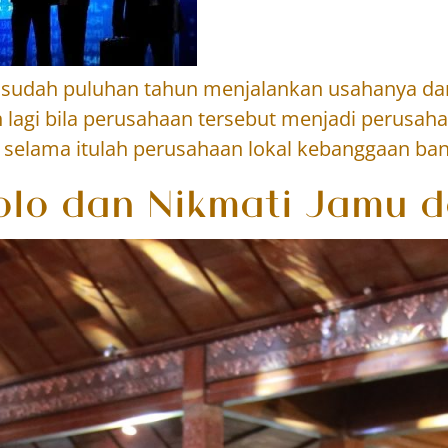
ng sudah puluhan tahun menjalankan usahanya d
lagi bila perusahaan tersebut menjadi perusaha
, selama itulah perusahaan lokal kebanggaan ban
olo dan Nikmati Jamu d