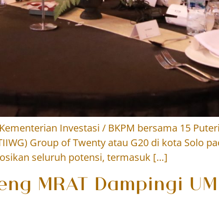
n Kementerian Investasi / BKPM bersama 15 Pute
IIWG) Group of Twenty atau G20 di kota Solo pad
ikan seluruh potensi, termasuk […]
deng MRAT Dampingi UM