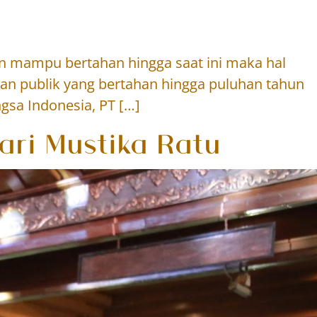
an mampu bertahan hingga saat ini maka hal
an publik yang bertahan hingga puluhan tahun
gsa Indonesia, PT […]
ari Mustika Ratu