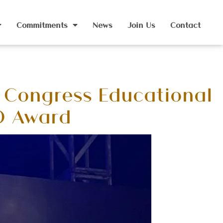
Commitments
News
Join Us
Contact
 Congress Educational
O Award